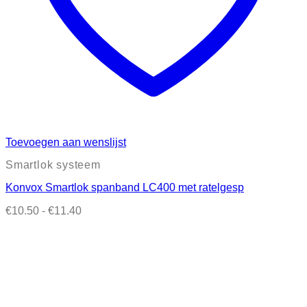
Toevoegen aan wenslijst
Smartlok systeem
Konvox Smartlok spanband LC400 met ratelgesp
Prijsklasse:
€
10.50
-
€
11.40
€10.50
tot
€11.40