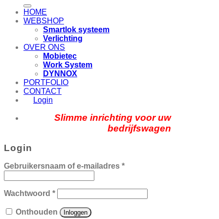
naar:
HOME
WEBSHOP
Smartlok systeem
Verlichting
OVER ONS
Mobietec
Work System
DYNNOX
PORTFOLIO
CONTACT
Login
Slimme inrichting voor uw
bedrijfswagen
Login
Gebruikersnaam of e-mailadres
*
Wachtwoord
*
Onthouden
Inloggen