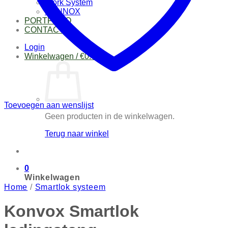
Work System
DYNNOX
PORTFOLIO
CONTACT
Login
Winkelwagen /
€
0.00
0
Toevoegen aan wenslijst
Geen producten in de winkelwagen.
Terug naar winkel
0
Winkelwagen
Home
/
Smartlok systeem
Konvox Smartlok