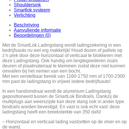
Shouldersink
Smartlok systeem
Verlichting
Beschrijving
Aanvullende informatie
Beoordelingen (0)
Met de SmartLok Ladingstang wordt ladingzekering in een
bedrijfsauto nu wel erg makkelijk! Houd dozen of pallets op
z’n plek door deze horizontaal of verticaal te blokkeren met
deze Ladingstang. Ook handig om lengtegoederen zoals
deuren of plaatmateriaal te klemmen zodat deze niet kunnen
omvallen bij het nemen van een bocht.
Met een verstelbaar bereik van 1160-1750 mm of 1700-2300
mm past de ladingstang in vrijwel iedere bedrijfsauto!
In een handomdraai wordt de aluminium Ladingstang
gepositioneerd tussen de SmartLok Bindrails. Dankzij de
multiplugs aan weerszijde kan deze stang ook in ander type
bindrails worden bevestigd. En vast is ook echt vast: deze
ladingstang heeft een breeksterkte van 350 daN!
– Horizontaal en verticaal lading vastzetten op de vloer en op
de wand.