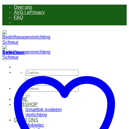
Ga
Over ons
naar
AVG | ePrivacy
inhoud
FAQ
Selecteer
Zoeken
naar:
Zoeken
naar:
HOME
WEBSHOP
Smartlok systeem
Verlichting
OVER ONS
Mobietec