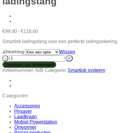
ladingstang
Prijsklasse:
€
99.00
-
€
118.00
€99.00
Smartlok ladingstang voor een perfecte ladingzekering.
tot
€118.00
afmeting
Wissen
Konvox
Smartlok
Toevoegen aan winkelwagen
ladingstang
Artikelnummer:
N/B
Categorie:
Smartlok systeem
aantal
Categoriën
Accessoires
Hysaver
Laadkraan
Mobiel Powerstation
Omvormer
Prolan producten