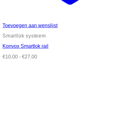
Toevoegen aan wenslijst
Smartlok systeem
Konvox Smartlok rail
Prijsklasse:
€
10.00
-
€
27.00
€10.00
tot
€27.00