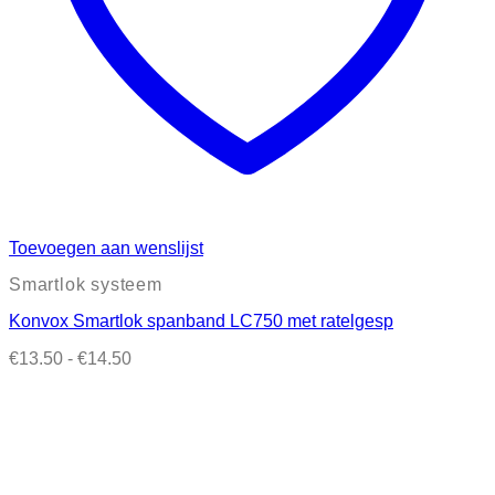
Toevoegen aan wenslijst
Smartlok systeem
Konvox Smartlok spanband LC750 met ratelgesp
Prijsklasse:
€
13.50
-
€
14.50
€13.50
tot
€14.50