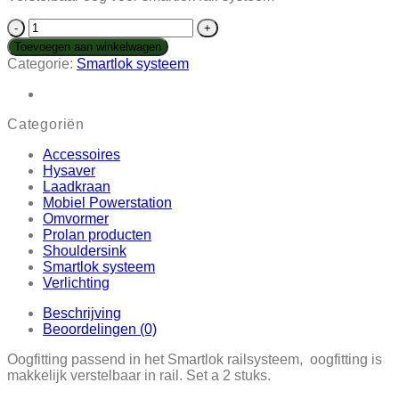
Konvox
Smartlok
Toevoegen aan winkelwagen
fitting
Categorie:
Smartlok systeem
LC900daN
aantal
Categoriën
Accessoires
Hysaver
Laadkraan
Mobiel Powerstation
Omvormer
Prolan producten
Shouldersink
Smartlok systeem
Verlichting
Beschrijving
Beoordelingen (0)
Oogfitting passend in het Smartlok railsysteem, oogfitting is
makkelijk verstelbaar in rail. Set a 2 stuks.