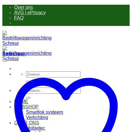
Ga
Over ons
naar
AVG | ePrivacy
inhoud
FAQ
Selecteer
Zoeken
naar:
Zoeken
naar:
HOME
WEBSHOP
Smartlok systeem
Verlichting
OVER ONS
Mobietec