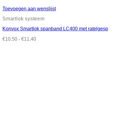
Toevoegen aan wenslijst
Smartlok systeem
Konvox Smartlok spanband LC400 met ratelgesp
Prijsklasse:
€
10.50
-
€
11.40
€10.50
tot
€11.40