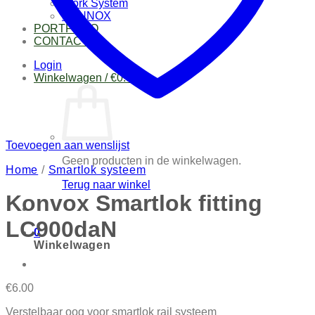
Work System
DYNNOX
PORTFOLIO
CONTACT
Login
Winkelwagen /
€
0.00
0
Toevoegen aan wenslijst
Geen producten in de winkelwagen.
Home
/
Smartlok systeem
Terug naar winkel
Konvox Smartlok fitting
LC900daN
0
Winkelwagen
€
6.00
Verstelbaar oog voor smartlok rail systeem